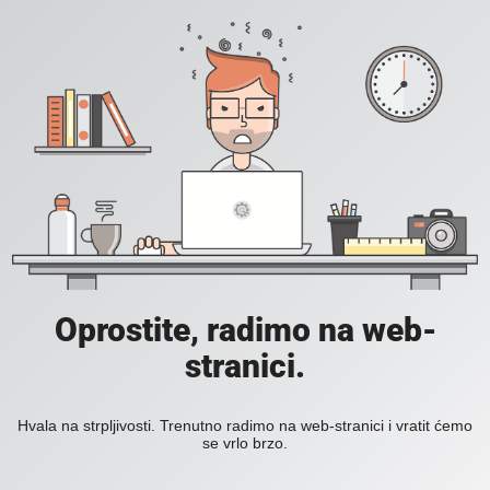
Oprostite, radimo na web-
stranici.
Hvala na strpljivosti. Trenutno radimo na web-stranici i vratit ćemo
se vrlo brzo.